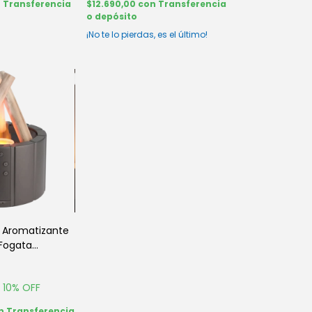
n
Transferencia
$12.690,00
con
Transferencia
o depósito
¡No te lo pierdas, es el último!
r Aromatizante
 Fogata
Click & Go
10
% OFF
n
Transferencia