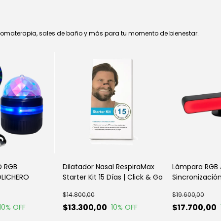
 aromaterapia, sales de baño y más para tu momento de bienestar.
D RGB
Dilatador Nasal RespiraMax
Lámpara RGB
OLICHERO
Starter Kit 15 Días | Click & Go
Sincronización
| Click & Go
$14.800,00
$19.600,00
$13.300,00
$17.700,00
10
% OFF
10
% OFF