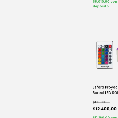
$8.010,00
con
depósito
Esfera Proyec
Boreal LED RG
Decoración | 
$13.800,00
$12.400,00
$11.160,00
con