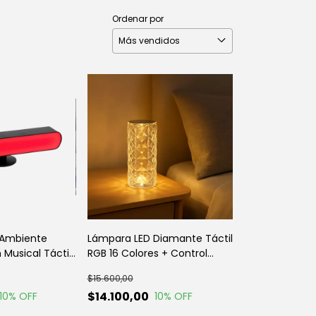
Ordenar por
 Ambiente
Lámpara LED Diamante Táctil
 Musical Táctil
RGB 16 Colores + Control
Remoto | Click & Go
$15.600,00
$14.100,00
10
% OFF
10
% OFF