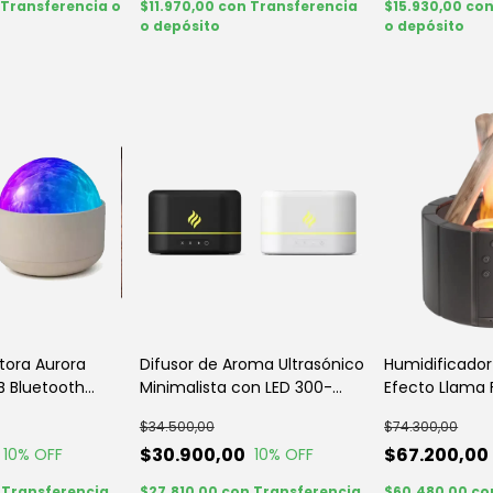
Transferencia o
$11.970,00
con
Transferencia
$15.930,00
co
o depósito
o depósito
tora Aurora
Difusor de Aroma Ultrasónico
Humidificado
B Bluetooth
Minimalista con LED 300-
Efecto Llama
Click & Go
500ml | Click & Go
Ultrasónico | 
$34.500,00
$74.300,00
$30.900,00
$67.200,00
10
% OFF
10
% OFF
Transferencia
$27.810,00
con
Transferencia
$60.480,00
co